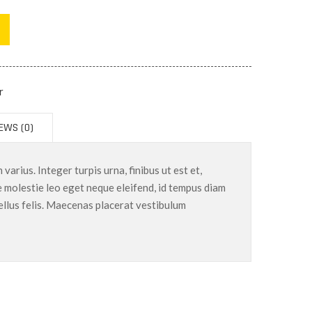
r
EWS (0)
varius. Integer turpis urna, finibus ut est et,
sce molestie leo eget neque eleifend, id tempus diam
llus felis. Maecenas placerat vestibulum