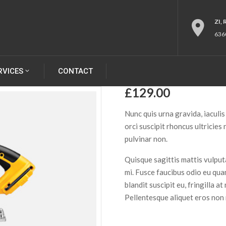
ZI,
636
RVICES
CONTACT
£
129.00
Nunc quis urna gravida, iaculis
orci suscipit rhoncus ultricies
pulvinar non.
Quisque sagittis mattis vulpu
mi. Fusce faucibus odio eu q
blandit suscipit eu, fringilla a
Pellentesque aliquet eros non