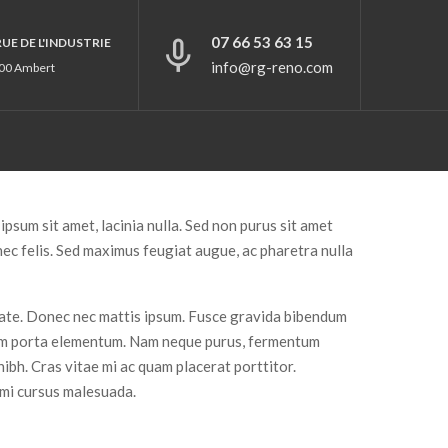
07 66 53 63 15
 RUE DE L'INDUSTRIE
info@rg-reno.com
00 Ambert
 ipsum sit amet, lacinia nulla. Sed non purus sit amet
 nec felis. Sed maximus feugiat augue, ac pharetra nulla
tate. Donec nec mattis ipsum. Fusce gravida bibendum
uam porta elementum. Nam neque purus, fermentum
t nibh. Cras vitae mi ac quam placerat porttitor.
 mi cursus malesuada.