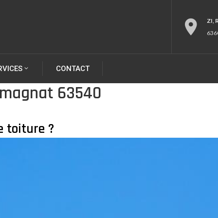
ZI,
636
RVICES
CONTACT
Romagnat 63540
 toiture ?