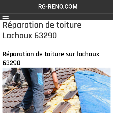
RG-RENO.COM
Réparation de toiture
ACCUEIL
Lachaux 63290
NOS
RÉALISATIONS
NOS
Réparation de toiture sur lachaux
SERVICES
63290
CONTACT