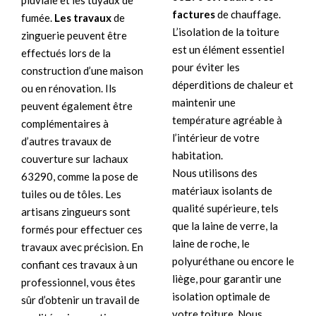
pluviale et les tuyaux de
factures
de chauffage.
fumée.
Les travaux
de
L’isolation de la toiture
zinguerie peuvent être
est un élément essentiel
effectués lors de la
pour éviter les
construction d’une maison
déperditions de chaleur et
ou en rénovation. Ils
maintenir une
peuvent également être
température agréable à
complémentaires à
l’intérieur de votre
d’autres travaux de
habitation.
couverture sur lachaux
Nous utilisons des
63290, comme la pose de
matériaux isolants de
tuiles ou de tôles. Les
qualité supérieure, tels
artisans zingueurs sont
que la laine de verre, la
formés pour effectuer ces
laine de roche, le
travaux avec précision. En
polyuréthane ou encore le
confiant ces travaux à un
liège, pour garantir une
professionnel, vous êtes
isolation optimale de
sûr d’obtenir un travail de
votre toiture. Nous