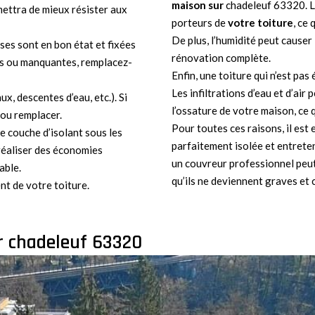
maison sur
chadeleuf 63320. La
rmettra de mieux résister aux
porteurs de
votre toiture
, ce
De plus, l’humidité peut causer 
ises sont en bon état et fixées
rénovation complète.
es ou manquantes, remplacez-
Enfin, une toiture qui n’est pas
Les infiltrations d’eau et d’ai
ux, descentes d’eau, etc.). Si
l’ossature de votre maison, ce q
 ou remplacer.
Pour toutes ces raisons, il est 
ne couche d’isolant sous les
parfaitement isolée et entrete
 réaliser des économies
un couvreur professionnel peut 
able.
qu’ils ne deviennent graves et 
nt de votre toiture.
ur chadeleuf 63320