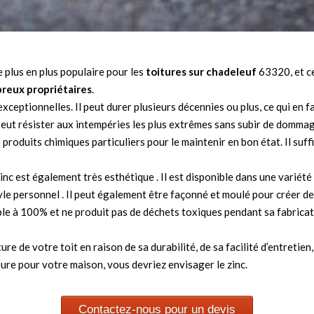
 plus en plus populaire pour les
toitures sur chadeleuf
63320, et c
reux propriétaires
.
 exceptionnelles. Il peut durer plusieurs décennies ou plus, ce qui en
il peut résister aux intempéries les plus extrêmes sans subir de domma
de produits chimiques particuliers pour le maintenir en bon état. Il suf
e zinc est également très esthétique . Il est disponible dans une variét
tyle personnel . Il peut également être façonné et moulé pour créer d
lable à 100% et ne produit pas de déchets toxiques pendant sa fabricat
ure de votre toit en raison de sa durabilité, de sa facilité d’entreti
eure pour votre maison, vous devriez envisager le zinc.
Contactez-nous pour un devis