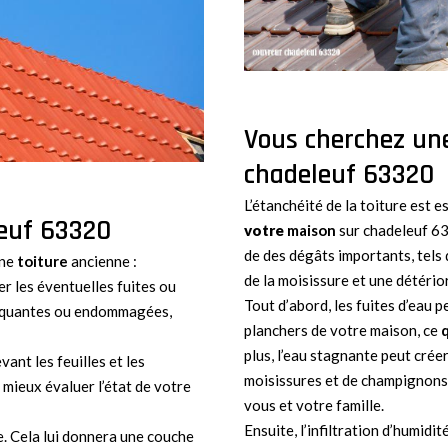
Vous cherchez une
chadeleuf 63320
L’étanchéité de la toiture est e
leuf 63320
votre
maison
sur chadeleuf 63
de des dégâts importants, tels 
ne
toiture
ancienne :
de la moisissure et une détérior
r les éventuelles fuites ou
Tout d’abord, les fuites d’eau 
anquantes ou endommagées,
planchers de votre maison, ce
plus, l’eau stagnante peut crée
ant les feuilles et les
moisissures et de champignons 
 mieux évaluer l’état de votre
vous et votre famille.
Ensuite, l’infiltration d’humid
e. Cela lui donnera une couche