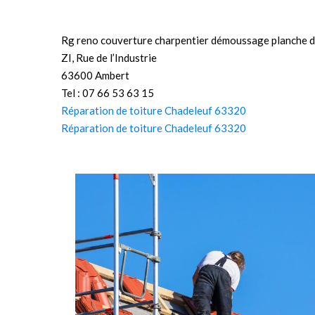
Rg reno couverture charpentier démoussage planche d
ZI, Rue de l’Industrie
63600 Ambert
Tel : 07 66 53 63 15
Réparation de toiture Chadeleuf 63320
Réparation de toiture Chadeleuf 63320