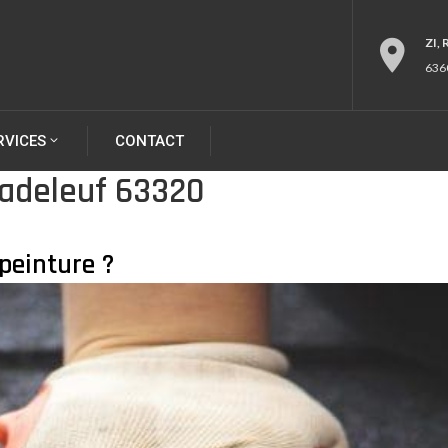
ZI,
636
RVICES
CONTACT
hadeleuf 63320
peinture ?