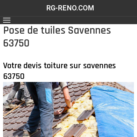
RG-RENO.COM
Pose de tuiles Savennes
ACCUEIL
63750
NOS
RÉALISATIONS
NOS
Votre devis toiture sur savennes
SERVICES
63750
CONTACT