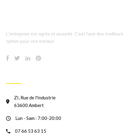
L’entreprise est agrée et assurée.
C’est l’une des meilleurs
option pour vos travaux.
INFORMATION
ZI, Rue de l'Industrie
63600 Ambert
Lun - Sam : 7:00-20:00
07 66 53 63 15