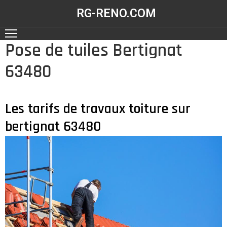
RG-RENO.COM
Pose de tuiles Bertignat
ACCUEIL
63480
NOS
RÉALISATIONS
NOS
Les tarifs de travaux toiture sur
SERVICES
bertignat 63480
CONTACT