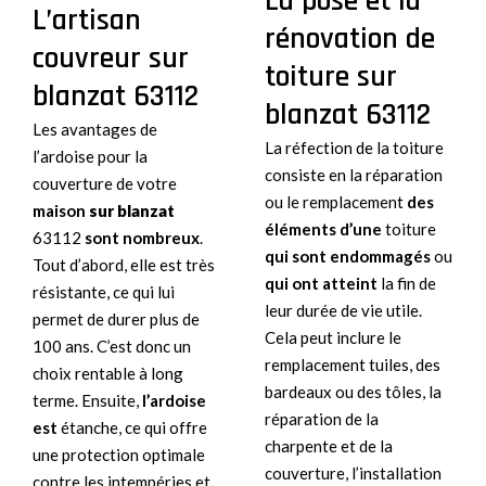
La pose et la
L’artisan
rénovation de
couvreur sur
toiture sur
blanzat 63112
blanzat 63112
Les avantages de
La réfection de la toiture
l’ardoise pour la
consiste en la réparation
couverture de votre
ou le remplacement
des
maison
sur blanzat
éléments d’une
toiture
63112
sont nombreux
.
qui sont endommagés
ou
Tout d’abord, elle est très
qui ont atteint
la fin de
résistante, ce qui lui
leur durée de vie utile.
permet de durer plus de
Cela peut inclure le
100 ans. C’est donc un
remplacement tuiles, des
choix rentable à long
bardeaux ou des tôles, la
terme. Ensuite,
l’ardoise
réparation de la
est
étanche, ce qui offre
charpente et de la
une protection optimale
couverture, l’installation
contre les intempéries et