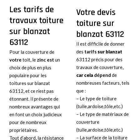
Les tarifs de
Votre devis
travaux toiture
toiture sur
sur blanzat
blanzat 63112
63112
Il est difficile de donner
des
tarifs
sur blanzat
Pour la couverture de
63112 précis pour des
votre
toit, le
zinc est
un
travaux de couverture,
choix de plus en plus
car cela
dépend
de
populaire pour les
nombreuses facteurs, tels
toitures sur blanzat
que :
63112, et ce n’est pas
– Le type de toiture
étonnant. Il présente de
(tuile,ardoise,tôle,etc.)
nombreux avantages qui
– Le type de matériaux de
en font un choix judicieux
couverture
pour de nombreux
(tuile,ardoise,tôle,etc.)
propriétaires.
– La surface de la toiture
Tout d’abord, la résistance