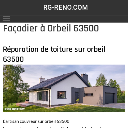
RG-RENO.COM
Façadier à Orbeil 63500
ACCUEIL
NOS
RÉALISATIONS
Réparation de toiture sur orbeil
63500
NOS
SERVICES
CONTACT
L’artisan couvreur sur orbeil 63500