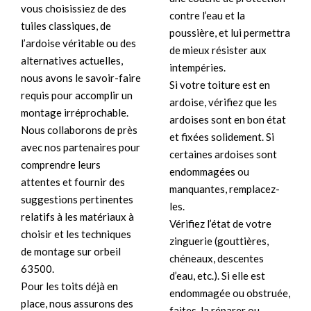
vous choisissiez de des
contre l’eau et la
tuiles classiques, de
poussière, et lui permettra
l’ardoise véritable ou des
de mieux résister aux
alternatives actuelles,
intempéries.
nous avons le savoir-faire
Si votre toiture est en
requis pour accomplir un
ardoise, vérifiez que les
montage irréprochable.
ardoises sont en bon état
Nous collaborons de près
et fixées solidement. Si
avec nos partenaires pour
certaines ardoises sont
comprendre leurs
endommagées ou
attentes et fournir des
manquantes, remplacez-
suggestions pertinentes
les.
relatifs à les matériaux à
Vérifiez l’état de votre
choisir et les techniques
zinguerie (gouttières,
de montage sur orbeil
chéneaux, descentes
63500.
d’eau, etc.). Si elle est
Pour les toits déjà en
endommagée ou obstruée,
place, nous assurons des
faites-la réparer ou