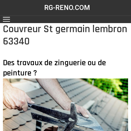
RG-RENO.COM
Couvreur St germain lembron
ACCUEIL
63340
NOS
RÉALISATIONS
NOS
Des travaux de zinguerie ou de
SERVICES
peinture ?
CONTACT