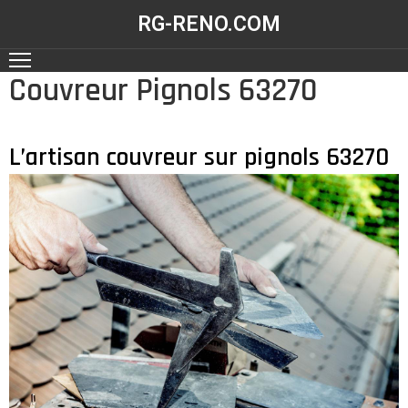
RG-RENO.COM
Couvreur Pignols 63270
ACCUEIL
NOS
RÉALISATIONS
L’artisan couvreur sur pignols 63270
NOS
SERVICES
CONTACT