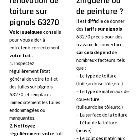
rénovation de
zinguerie ou
toiture sur
de peinture ?
pignols 63270
Il est difficile de donner
des
tarifs
sur pignols
Voici quelques
conseils
63270 précis pour des
pour vous aider à
travaux de couverture,
entretenir correctement
car cela
dépend
de
votre toit
:
nombreux facteurs, tels
1. Inspectez
que :
régulièrement l’état
– Le type de toiture
général de votre toit et
(tuile,ardoise,tôle,etc.)
des tuiles sur pignols
– Le type de matériaux de
63270, et remplacez
couverture
immédiatement les tuiles
(tuile,ardoise,tôle,etc.)
endommagées ou
– La surface de la toiture
manquantes.
– L’état de la toiture
2.
Nettoyez
(neuve)
régulièrement votre
toit
– Le coût des matériaux