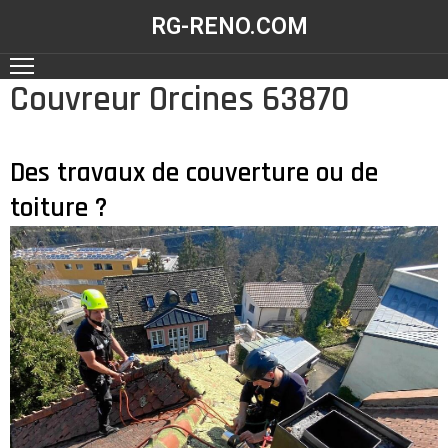
RG-RENO.COM
Couvreur Orcines 63870
ACCUEIL
NOS
RÉALISATIONS
Des travaux de couverture ou de
toiture ?
NOS
SERVICES
CONTACT