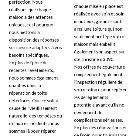
perfection. Nous
chaque mise en place est
réalisons que chaque
réalisée avec soin et soin
maison a des attentes
minutieux, garantissant
uniques, c’est pourquoi
ainsi une toiture qui non
nous mettons à
seulement protège votre
disposition des réponses
maison mais embellit
sur mesure adaptées à vos
également son aspect sur
besoins spécifiques.
ste christine 63390.
En plus de l’pose de
Nos offres de couverture
récentes revêtements,
comprennent également
nous sommes également
l’inspection régulière de
qualifiés dans la
votre toiture pour repérer
réparation de toits
les dérèglements
détériorés. Que ce soit à
potentiels avant qu’ils ne
cause de l’vieillissement
deviennent de
naturelle, des tempêtes ou
complications sérieuses.
d’d’autres incidents, nous
En plus des rénovations et
sommes là pour réparer
de l’soin, nous fournissons