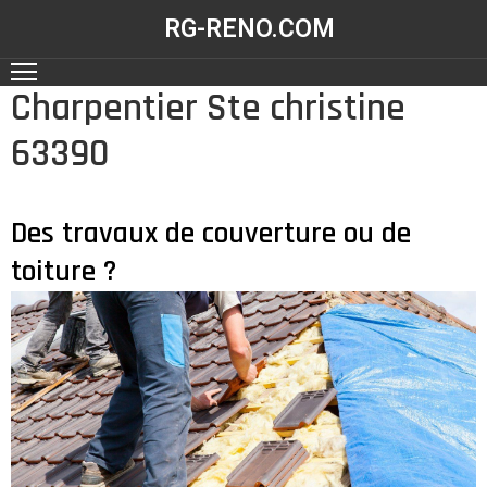
RG-RENO.COM
Charpentier Ste christine
ACCUEIL
63390
NOS
RÉALISATIONS
NOS
Des travaux de couverture ou de
SERVICES
toiture ?
CONTACT