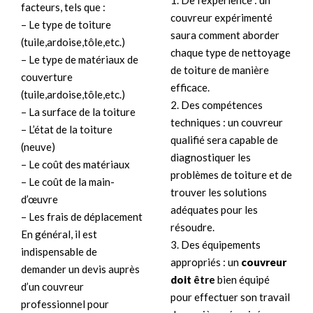
1. De l’expérience : un
facteurs, tels que :
couvreur expérimenté
– Le type de toiture
saura comment aborder
(tuile,ardoise,tôle,etc.)
chaque type de nettoyage
– Le type de matériaux de
de toiture de manière
couverture
efficace.
(tuile,ardoise,tôle,etc.)
2. Des compétences
– La surface de la toiture
techniques : un couvreur
– L’état de la toiture
qualifié sera capable de
(neuve)
diagnostiquer les
– Le coût des matériaux
problèmes de toiture et de
– Le coût de la main-
trouver les solutions
d’œuvre
adéquates pour les
– Les frais de déplacement
résoudre.
En général, il est
3. Des équipements
indispensable de
appropriés : un
couvreur
demander un devis auprès
doit
être
bien équipé
d’un couvreur
pour effectuer son travail
professionnel pour