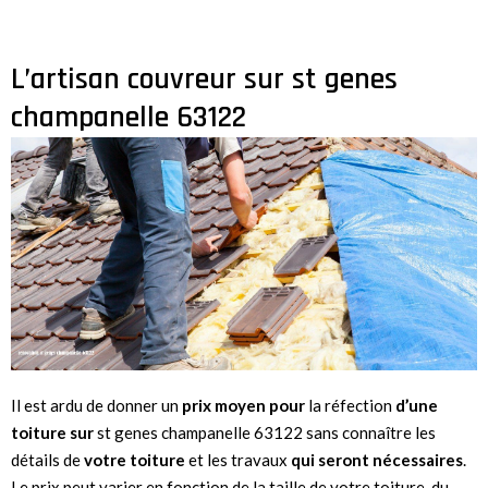
L’artisan couvreur sur st genes
champanelle 63122
Il est ardu de donner un
prix moyen pour
la réfection
d’une
toiture sur
st genes champanelle 63122 sans connaître les
détails de
votre toiture
et les travaux
qui seront nécessaires
.
Le prix peut varier en fonction de la taille de votre toiture, du