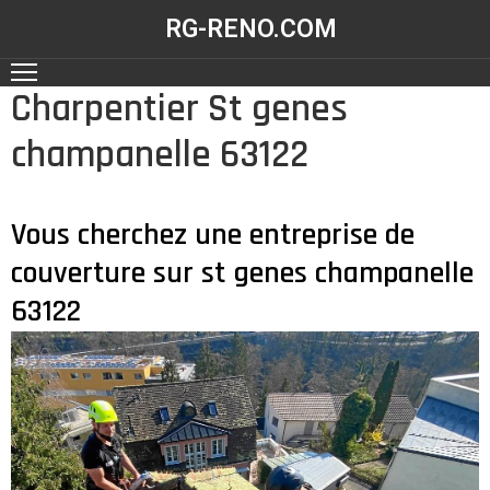
RG-RENO.COM
Charpentier St genes
ACCUEIL
champanelle 63122
NOS
RÉALISATIONS
NOS
Vous cherchez une entreprise de
SERVICES
couverture sur st genes champanelle
CONTACT
63122