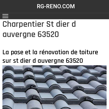
RG-RENO.COM
Charpentier St dier d
ACCUEIL
auvergne 63520
NOS
RÉALISATIONS
NOS
La pose et la rénovation de toiture
SERVICES
sur st dier d auvergne 63520
CONTACT