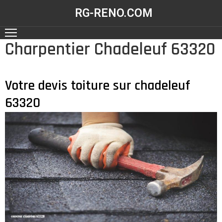
RG-RENO.COM
Charpentier Chadeleuf 63320
ACCUEIL
NOS
RÉALISATIONS
Votre devis toiture sur chadeleuf
63320
NOS
SERVICES
CONTACT