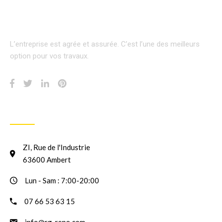
L’entreprise est agrée et assurée.
C’est l’une des meilleurs
option pour vos travaux.
INFORMATION
ZI, Rue de l'Industrie
63600 Ambert
Lun - Sam : 7:00-20:00
07 66 53 63 15
info@rg-reno.com